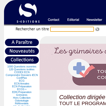
Recherche
r un titre
1000 Questions ouvertes
120 Questions isolées
CODEX ECN
Comprendre Dossiers iECN
ConfPlus
ECG
ECN Annales
ECN Préparation
ECOS +
EDN Preparation
Grimoires
Collection dirigé
Hors Collection
Odontologie
TOUT LE PROGRAM
Référentiels