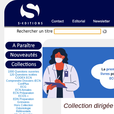
Recherche
r un titre
1000 Questions ouvertes
120 Questions isolées
CODEX ECN
Comprendre Dossiers iECN
ConfPlus
ECG
ECN Annales
ECN Préparation
ECOS +
EDN Preparation
Grimoires
Collection dirigé
Hors Collection
Odontologie
Référentiels