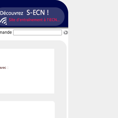
mmande
avec :