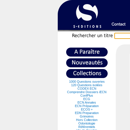
Recherche
r un titre
1000 Questions ouvertes
120 Questions isolées
CODEX ECN
Comprendre Dossiers iECN
ConfPlus
ECG
ECN Annales
ECN Préparation
ECOS +
EDN Preparation
Grimoires
Hors Collection
Odontologie
Référentiels