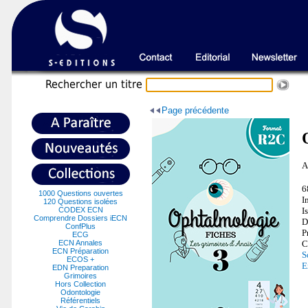
Recherche
r un titre
Page précédente
A
6
1000 Questions ouvertes
I
120 Questions isolées
CODEX ECN
I
Comprendre Dossiers iECN
D
ConfPlus
P
ECG
ECN Annales
C
ECN Préparation
S
ECOS +
E
EDN Preparation
Grimoires
Hors Collection
Odontologie
Référentiels