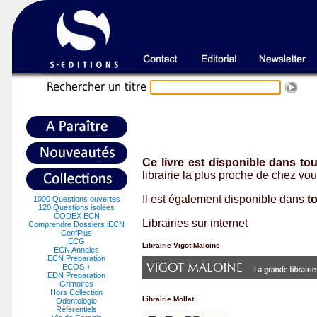
Recherche
r un titre
Ce livre est disponible dans tout
librairie la plus proche de chez v
Il est également disponible dans
to
1000 Questions ouvertes
120 Questions isolées
CODEX ECN
Librairies sur internet
Comprendre Dossiers iECN
ConfPlus
ECG
Librairie Vigot-Maloine
ECN Annales
ECN Préparation
ECOS +
EDN Preparation
Grimoires
Hors Collection
Librairie Mollat
Odontologie
Référentiels