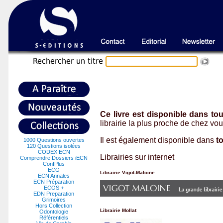
Recherche
r un titre
Ce livre est disponible dans tout
librairie la plus proche de chez v
Il est également disponible dans
to
1000 Questions ouvertes
120 Questions isolées
CODEX ECN
Librairies sur internet
Comprendre Dossiers iECN
ConfPlus
ECG
Librairie Vigot-Maloine
ECN Annales
ECN Préparation
ECOS +
EDN Preparation
Grimoires
Hors Collection
Librairie Mollat
Odontologie
Référentiels