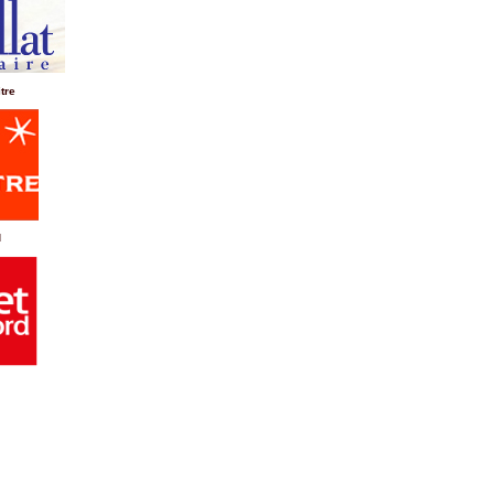
itre
d