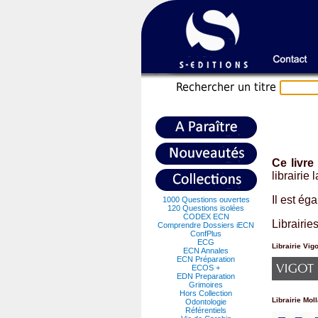
Recherche
r un titre
Ce livre
librairie
Il est é
1000 Questions ouvertes
120 Questions isolées
CODEX ECN
Librairies
Comprendre Dossiers iECN
ConfPlus
ECG
Librairie Vig
ECN Annales
ECN Préparation
ECOS +
EDN Preparation
Grimoires
Hors Collection
Librairie Moll
Odontologie
Référentiels