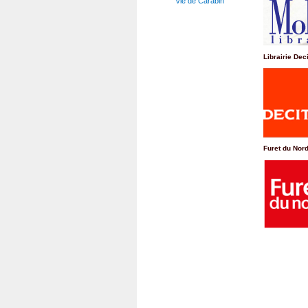
Vie de Carabin
Librairie Dec
Furet du Nor