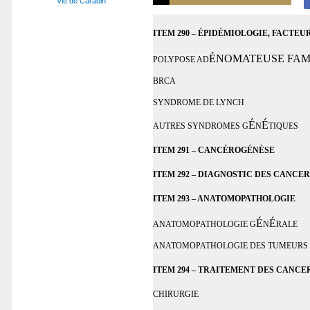
Vie de Carabin
ITEM 290 – ÉPIDÉMIOLOGIE, FACTEU
ÉNOMATEUSE FAM
POLYPOSE AD
BRCA
SYNDROME DE LYNCH
É
É
AUTRES SYNDROMES G
N
TIQUES
ITEM 291 – CANCÉROGÉNÈSE
ITEM 292 – DIAGNOSTIC DES CANCER
ITEM 293 – ANATOMOPATHOLOGIE
É
É
ANATOMOPATHOLOGIE G
N
RALE
ANATOMOPATHOLOGIE DES TUMEURS
ITEM 294 – TRAITEMENT DES CANCE
CHIRURGIE