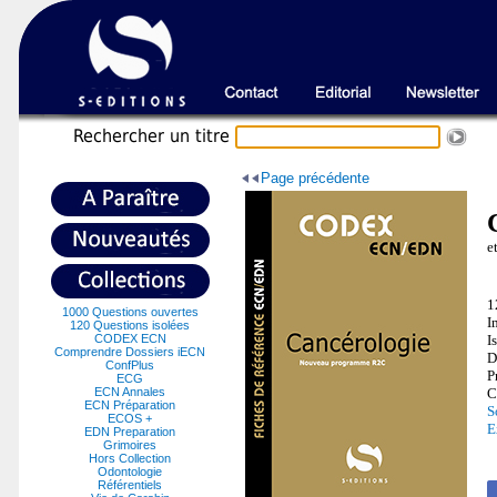
Recherche
r un titre
Page précédente
e
1
1000 Questions ouvertes
I
120 Questions isolées
CODEX ECN
I
Comprendre Dossiers iECN
D
ConfPlus
P
ECG
ECN Annales
C
ECN Préparation
S
ECOS +
E
EDN Preparation
Grimoires
Hors Collection
Odontologie
Référentiels