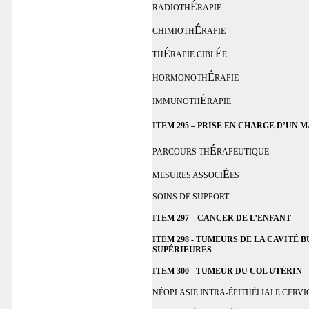
É
RADIOTH
RAPIE
É
CHIMIOTH
RAPIE
É
É
TH
RAPIE CIBL
E
É
HORMONOTH
RAPIE
É
IMMUNOTH
RAPIE
ITEM 295 – PRISE EN CHARGE D’UN
É
PARCOURS TH
RAPEUTIQUE
É
MESURES ASSOCI
ES
SOINS DE SUPPORT
ITEM 297 – CANCER DE L’ENFANT
ITEM 298 - TUMEURS DE LA CAVITÉ 
SUPÉRIEURES
ITEM 300 - TUMEUR DU COL UTÉRIN
NÉOPLASIE INTRA-ÉPITHÉLIALE CERVI