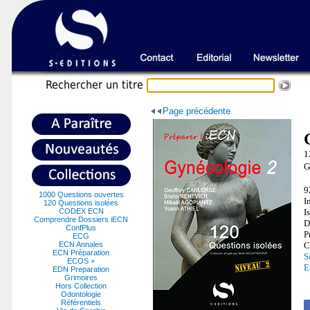
Recherche
r un titre
Page précédente
1
G
9
1000 Questions ouvertes
I
120 Questions isolées
CODEX ECN
I
Comprendre Dossiers iECN
D
ConfPlus
P
ECG
ECN Annales
C
ECN Préparation
S
ECOS +
E
EDN Preparation
Grimoires
Hors Collection
Odontologie
Référentiels