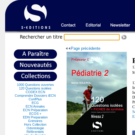
Recherche
r un titre
Page précédente
1
M
1
1000 Questions ouvertes
I
120 Questions isolées
CODEX ECN
I
Comprendre Dossiers iECN
D
ConfPlus
P
ECG
ECN Annales
C
ECN Préparation
S
ECOS +
E
EDN Preparation
Grimoires
Hors Collection
Odontologie
Référentiels