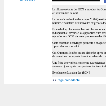
Vie de Carabin
La réforme récente des ECN a introduit les Quest
cet examen très sélectif.
La nouvelle collection d'ouvrages "120 Questions 
réussite et satisfaire aux nouvelles exigences d
En médecine, chaque étudiant est bien conscient 
indispensable, savoir se les approprier et les ress
répondre aux QCM du vaste programme des i
Cette collection d'ouvrages permettra à chaque 
J pour chaque spécialité.
Ces Questions Isolées ont été élaborées après 
de revenir sur les aspects incontournables de ch
Une fiche de synthèse, conforme aux exigences 
savantes...), complète presque tous les items trai
Excellente préparation des iECN !
Page précédente