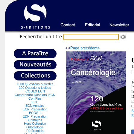
Recherche
r un titre
Page précédente
1
L
1
1000 Questions ouvertes
I
120 Questions isolées
CODEX ECN
I
Comprendre Dossiers iECN
D
ConfPlus
P
ECG
ECN Annales
C
ECN Préparation
S
ECOS +
E
EDN Preparation
Grimoires
Hors Collection
Odontologie
Référentiels