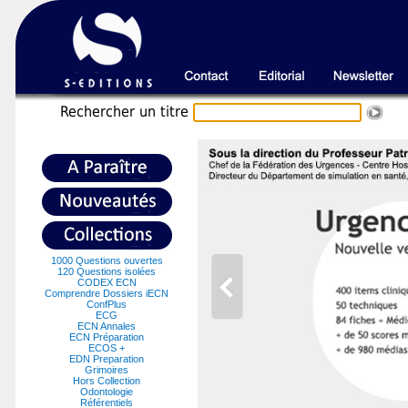
Recherche
r un titre
1000 Questions ouvertes
120 Questions isolées
CODEX ECN
Comprendre Dossiers iECN
ConfPlus
ECG
ECN Annales
ECN Préparation
ECOS +
EDN Preparation
Grimoires
Hors Collection
Odontologie
Référentiels