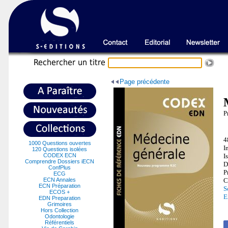
Recherche
r un titre
Page précédente
P
4
1000 Questions ouvertes
I
120 Questions isolées
CODEX ECN
I
Comprendre Dossiers iECN
D
ConfPlus
P
ECG
ECN Annales
C
ECN Préparation
S
ECOS +
E
EDN Preparation
Grimoires
Hors Collection
Odontologie
Référentiels