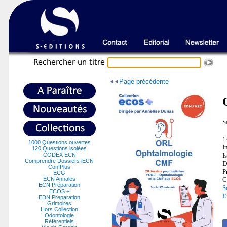
Recherche
r un titre
Page précédente
S
1
1000 Questions ouvertes
I
120 Questions isolées
CODEX ECN
I
Comprendre Dossiers iECN
D
ConfPlus
P
ECG
ECN Annales
C
ECN Préparation
S
ECOS +
E
EDN Preparation
Grimoires
Hors Collection
Odontologie
Référentiels