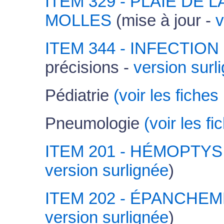
ITEM 329 - PLAIE DE 
MOLLES
(mise à jour -
v
ITEM 344 - INFECTIO
précisions -
version surl
Pédiatrie
(voir les fiche
Pneumologie
(voir les f
ITEM 201 - HÉMOPTYS
version surlignée
)
ITEM 202 - ÉPANCHE
version surlignée
)