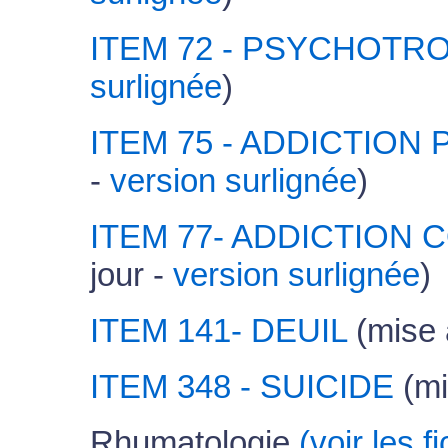
ITEM 72 - PSYCHOTR
surlignée
)
ITEM 75 - ADDICTIO
-
version surlignée
)
ITEM 77- ADDICTION
jour -
version surlignée
)
ITEM 141- DEUIL
(mise 
ITEM 348 - SUICIDE
(mi
Rhumatologie
(voir les 