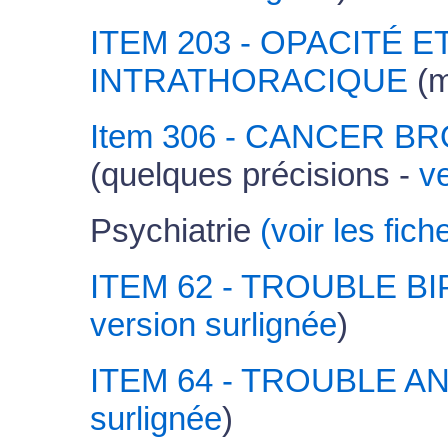
ITEM 203 - OPACITÉ 
INTRATHORACIQUE
(m
Item 306 - CANCER 
(quelques précisions -
v
Psychiatrie
(voir les fic
ITEM 62 - TROUBLE B
version surlignée
)
ITEM 64 - TROUBLE A
surlignée
)